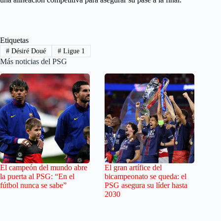
Etiquetas
#
Désiré Doué
#
Ligue 1
Más noticias del PSG
El campeón del mundo abre
El gran artífice del
la puerta al PSG: “En el
bicampeonato se queda: el
fútbol nunca se sabe”
PSG asegura su líder hasta
2030