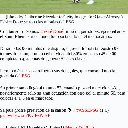
(Photo by Catherine Steenkeste/Getty Images for Qatar Airways)
Désiré Doué se roba las miradas del PSG
Con tan solo 19 años,
Désiré Doué
firmó un partido excepcional ante
el Saint-Étienne, mostrando todo su talento en el mediocampo.
Durante los 90 minutos que disputó, el joven futbolista registró 97
toques de balón, con una efectividad del 80% en pases (48 de 60
completados), además de generar 5 pases clave.
Pero lo más destacado fueron sus dos goles, que consolidaron la
goleada del
PSG
.
Su primer tanto llegó al minuto 53, cuando puso el marcador 1-3, y
posteriormente selló su gran actuación con otro gol al minuto 66, para
colocar el 1-5 en el marcador.
Sa plus grosse prestation de la saison 🌟 ?
#ASSEPSG
(1-6)
pic.twitter.com/KvfPePzJaE
— Ligue 1 McDonald's (@Ligue1)
March 29, 2025