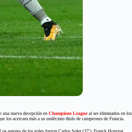
 de una nueva decepción en
Champions League
al ser eliminados en los
que los acercara más a su undécimo título de campeones de Francia.
 Los autores de los goles fueron Carlos Soler (37′), Franck Honorat