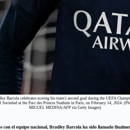
ley Barcola celebrates scoring his team's second goal during the UEFA Champio
l Sociedad at the Parc des Princes Stadium in Paris, on February 14, 2024
MIGUEL MEDINA/AFP via Getty Images)
s con el equipo nacional, Bradley Barcola ha sido llamado finalme