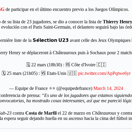
SG
de participar en el último encuentro previo a los Juegos Olímpicos.
e su lista de 23 jugadores, se dio a conocer la lista de
Thierry Henr
 evolución con el Paris Saint-Germain, el delantero seguirá bajo las ó
rnière liste de la 𝗦𝗲́𝗹𝗲𝗰𝘁𝗶𝗼𝗻 𝗨𝟮𝟯 avant celle des Jeux Olympiques
ierry Henry se déplaceront à Châteauroux puis à Sochaux pour 2 matchs
🗓 22 mars (18h30) : 🆚 Côte d'Ivoire 🇨🇮
🗓 25 mars (21h05) : 🆚 Etats-Unis 🇺🇸
pic.twitter.com/ApPqtwe6yr
— Equipe de France ⭐⭐ (@equipedefrance)
March 14, 2024
conferencia de prensa:
“Es uno de los jugadores que estamos siguiendo,
nvocatorias, ha mostrado cosas interesantes, así que me pareció lógi
ub-23
contra
Costa de Marfil
el 22 de marzo en
Châteauroux
y contr
 espera seguir dejando huella en su ascenso hacia la cima del fútbol in