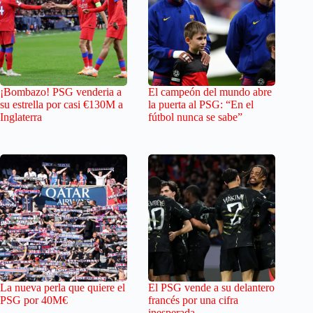
¡Bombazo! PSG venderia a
El campeón del mundo abre
su estrella por casi €130M a
la puerta al PSG: “En el
Inglaterra
fútbol nunca se sabe”
La nueva perla que quiere el
El PSG vende a su delantero
PSG por 40M€
francés por una cifra
inesperada