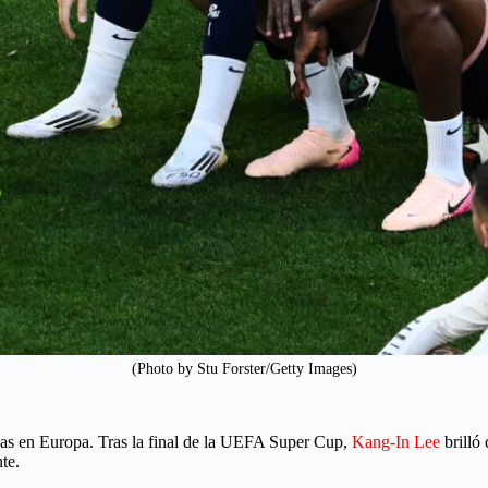
(Photo by Stu Forster/Getty Images)
adas en Europa. Tras la final de la UEFA Super Cup,
Kang-In Lee
brilló 
te.