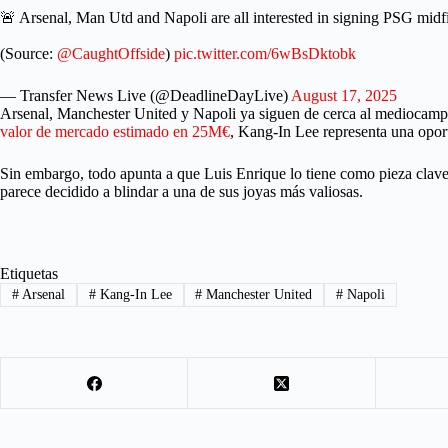
🚨 Arsenal, Man Utd and Napoli are all interested in signing PSG midf
(Source:
@CaughtOffside
)
pic.twitter.com/6wBsDktobk
— Transfer News Live (@DeadlineDayLive)
August 17, 2025
Arsenal, Manchester United y Napoli ya siguen de cerca al mediocampi
valor de mercado estimado en 25M€
, Kang-In Lee representa una opor
Sin embargo, todo apunta a que Luis Enrique lo tiene como pieza clave 
parece decidido a blindar a una de sus joyas más valiosas.
Etiquetas
#
Arsenal
#
Kang-In Lee
#
Manchester United
#
Napoli