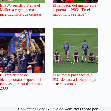
El PSG pierde 3-0 ante el
El campeón del mundo abre
Mallorca y genera más
la puerta al PSG: “En el
incertidumbre que certezas
fútbol nunca se sabe”
El gran artífice del
El Mundial pasa factura al
bicampeonato se queda: el
PSG de cara a la Supercopa
PSG asegura su líder hasta
ante el Aston Villa
2030
Copyright © 2026 - Tema de WordPress hecho por