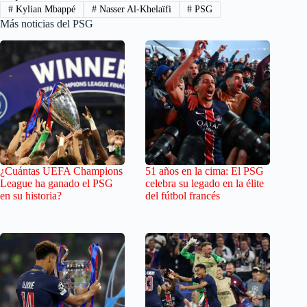
#
Kylian Mbappé
#
Nasser Al-Khelaïfi
#
PSG
Más noticias del PSG
¿Cuántas UEFA Champions
51 años en la cima: El PSG
League ha ganado el PSG
celebra su legado en la élite
en su historia?
del fútbol francés