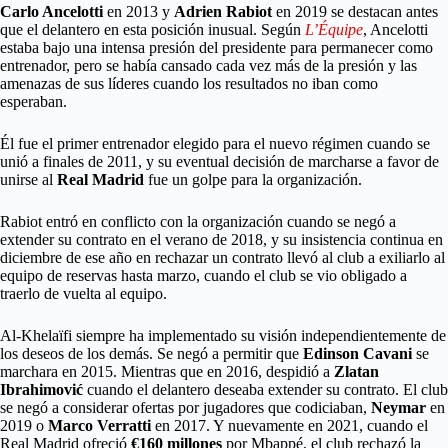
Carlo Ancelotti
en 2013 y
Adrien Rabiot
en 2019 se destacan antes
que el delantero en esta posición inusual. Según
L’Équipe
, Ancelotti
estaba bajo una intensa presión del presidente para permanecer como
entrenador, pero se había cansado cada vez más de la presión y las
amenazas de sus líderes cuando los resultados no iban como
esperaban.
Él fue el primer entrenador elegido para el nuevo régimen cuando se
unió a finales de 2011, y su eventual decisión de marcharse a favor de
unirse al
Real Madrid
fue un golpe para la organización.
Rabiot entró en conflicto con la organización cuando se negó a
extender su contrato en el verano de 2018, y su insistencia continua en
diciembre de ese año en rechazar un contrato llevó al club a exiliarlo al
equipo de reservas hasta marzo, cuando el club se vio obligado a
traerlo de vuelta al equipo.
Al-Khelaïfi siempre ha implementado su visión independientemente de
los deseos de los demás. Se negó a permitir que
Edinson Cavani
se
marchara en 2015. Mientras que en 2016, despidió a
Zlatan
Ibrahimović
cuando el delantero deseaba extender su contrato. El club
se negó a considerar ofertas por jugadores que codiciaban,
Neymar
en
2019 o
Marco
Verratti
en 2017. Y nuevamente en 2021, cuando el
Real Madrid ofreció
€160 millones
por Mbappé, el club rechazó la